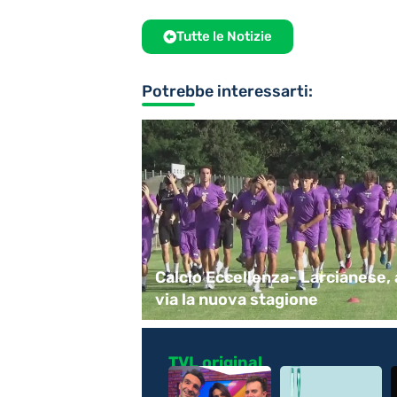
Tutte le Notizie
Potrebbe interessarti:
 e Montecatini
Calcio Eccellenza- Larcianese, 
via la nuova stagione
TVL original