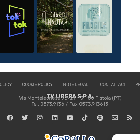
OLICY
COOKIE POLICY
NOTE LEGALI
CONTATTACI
P
TV LIBERA S.P.A.
Via Monteleonese 95/21 – 51100 Pistoia (PT)
Tel. 0573.9136 / Fax 0573.913615