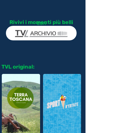
Rivivi i momenti più belli
con
TVL original: