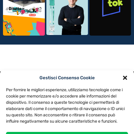
Gestisci Consenso Cookie
PRIVACY POLICY
COOKIE POLICY
Per fornire le migliori esperienze, utilizziamo tecnologie come i
NOTE LEGALI
CONTATTACI
PREFERENZE
cookie per memorizzare e/o accedere alle informazioni del
dispositivo. Il consenso a queste tecnologie ci permetterà di
elaborare dati come il comportamento di navigazione o ID unici
TV LIBERA S.P.A.
Via Monteleonese 95/21 – 51100 Pistoia (PT)
su questo sito. Non acconsentire o ritirare il consenso può
Tel. 0573.9136 / Fax 0573.913615
influire negativamente su alcune caratteristiche e funzioni.