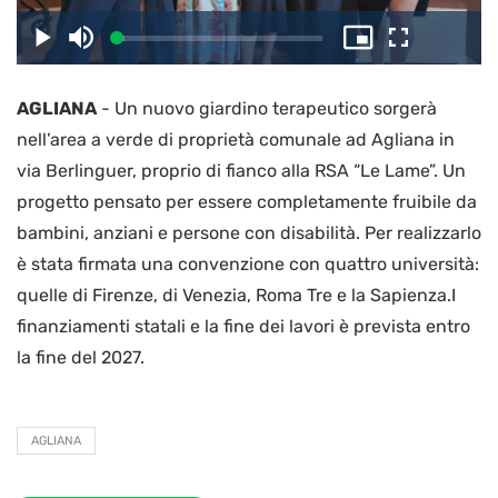
il
Caricato
:
Play
Disattiva
Picture-
Schermo
3.54%
l’audio
in-
intero
Picture
AGLIANA
-
Un nuovo giardino terapeutico sorgerà
video
nell’area a verde di proprietà comunale ad Agliana in
via Berlinguer, proprio di fianco alla RSA “Le Lame”. Un
progetto pensato per essere completamente fruibile da
bambini, anziani e persone con disabilità. Per realizzarlo
è stata firmata una convenzione con quattro università:
quelle di Firenze, di Venezia, Roma Tre e la Sapienza.I
finanziamenti statali e la fine dei lavori è prevista entro
la fine del 2027.
AGLIANA