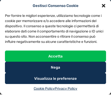
Gestisci Consenso Cookie
PRIVACY POLICY
COOKIE POLICY
Per fornire le migliori esperienze, utilizziamo tecnologie come i
NOTE LEGALI
CONTATTACI
PREFERENZE
cookie per memorizzare e/o accedere alle informazioni del
dispositivo. Il consenso a queste tecnologie ci permetterà di
elaborare dati come il comportamento di navigazione o ID unici
TV LIBERA S.P.A.
Via Monteleonese 95/21 – 51100 Pistoia (PT)
su questo sito. Non acconsentire o ritirare il consenso può
Tel. 0573.9136 / Fax 0573.913615
influire negativamente su alcune caratteristiche e funzioni.
Accetta
Nega
Visualizza le preferenze
Cookie Policy
Privacy Policy
@2025
TV LIBERA S.P.A.
– Tutti i diritti riservati. Powered by