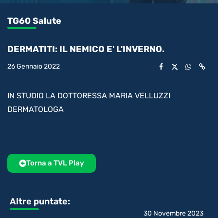
0.54%
l’audio
in-
int
Picture
rimanente
TG60 Salute
video
DERMATITI: IL NEMICO E' L'INVERNO.
26 Gennaio 2022
IN STUDIO LA DOTTORESSA MARIA VELLUZZI
DERMATOLOGA
Torna a TVL Play
Altre puntate:
30 Novembre 2023