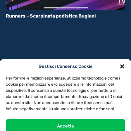
Runners – Scarpinata podistica Bugiani
Gestisci Consenso Cookie
PRIVACY POLICY
COOKIE POLICY
Per fornire le migliori esperienze, utilizziamo tecnologie come i
NOTE LEGALI
CONTATTACI
PREFERENZE
cookie per memorizzare e/o accedere alle informazioni del
dispositivo. Il consenso a queste tecnologie ci permetterà di
elaborare dati come il comportamento di navigazione o ID unici
TV LIBERA S.P.A.
Via Monteleonese 95/21 – 51100 Pistoia (PT)
su questo sito. Non acconsentire o ritirare il consenso può
Tel. 0573.9136 / Fax 0573.913615
influire negativamente su alcune caratteristiche e funzioni.
Accetta