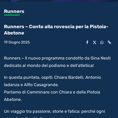
0.20%
l’audio
in-
int
Picture
rimanente
Runners
video
Runners – Conto alla rovescia per la Pistoia-
Abetone
19 Giugno 2025
Runners – Il nuovo programma condotto da Gina Nesti
dedicato al mondo del podismo e dell’atletica!
In questa puntata, ospiti: Chiara Bardelli, Antonio
Iadanza e Alfio Casagrande.
Parliamo di Camminare con Chiara e della Pistoia
Abetone.
Un viaggio tra passione, storie e fatica: perché ogni