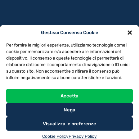
Gestisci Consenso Cookie
PRIVACY POLICY
COOKIE POLICY
Per fornire le migliori esperienze, utilizziamo tecnologie come i
NOTE LEGALI
CONTATTACI
PREFERENZE
cookie per memorizzare e/o accedere alle informazioni del
dispositivo. Il consenso a queste tecnologie ci permetterà di
elaborare dati come il comportamento di navigazione o ID unici
TV LIBERA S.P.A.
Via Monteleonese 95/21 – 51100 Pistoia (PT)
su questo sito. Non acconsentire o ritirare il consenso può
Tel. 0573.9136 / Fax 0573.913615
influire negativamente su alcune caratteristiche e funzioni.
Accetta
Nega
Visualizza le preferenze
Cookie Policy
Privacy Policy