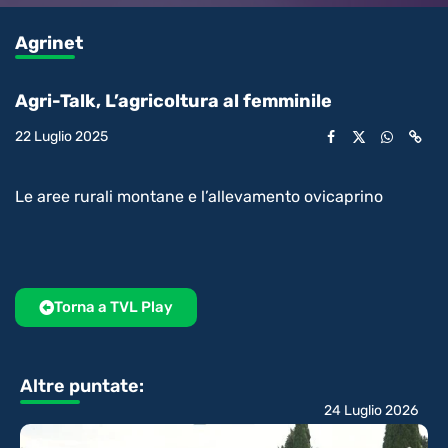
0.25%
l’audio
in-
int
Picture
rimanente
Agrinet
video
Agri-Talk, L’agricoltura al femminile
22 Luglio 2025
Le aree rurali montane e l’allevamento ovicaprino
Torna a TVL Play
Altre puntate:
24 Luglio 2026