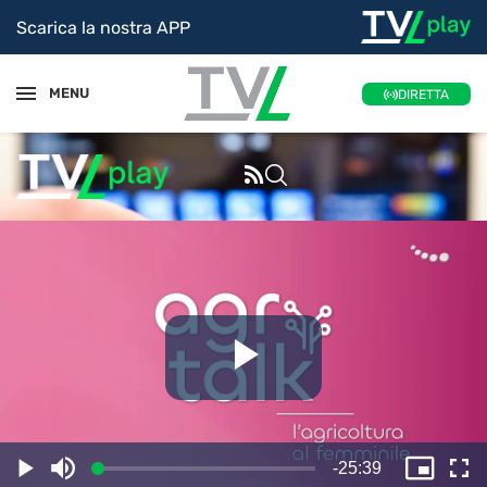
Scarica la nostra APP
MENU
DIRETTA
Riproduc
il
Tempo
-
25:39
Caricato
:
Play
Disattiva
Picture
Sc