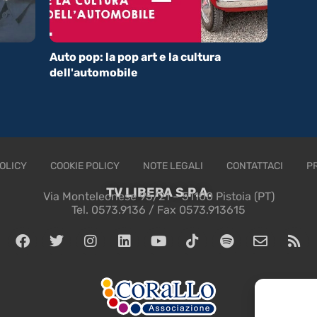
Auto pop: la pop art e la cultura
dell'automobile
OLICY
COOKIE POLICY
NOTE LEGALI
CONTATTACI
P
TV LIBERA S.P.A.
Via Monteleonese 95/21 – 51100 Pistoia (PT)
Tel. 0573.9136 / Fax 0573.913615