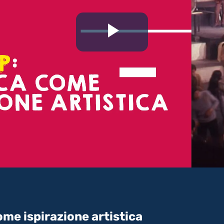
Riproduc
il
video
ome ispirazione artistica