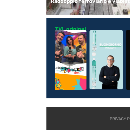
enti di Polizia
Raddoppio ferroviario e viabili
TVL original
PRIVACY P