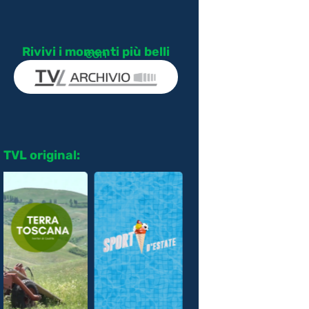
Rivivi i momenti più belli
con
TVL original: