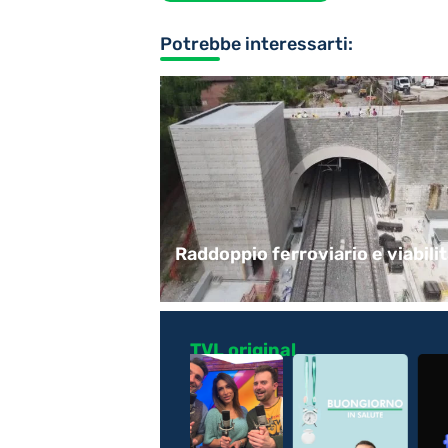
Potrebbe interessarti:
enti di Polizia
Raddoppio ferroviario e viabili
TVL original