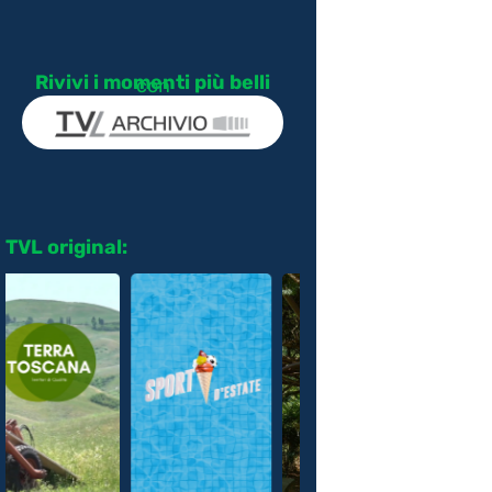
Rivivi i momenti più belli
con
TVL original: