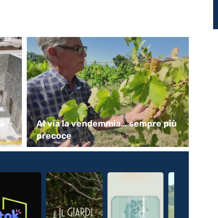
tà
Al via la vendemmia… sempre più
Un
precoce
in