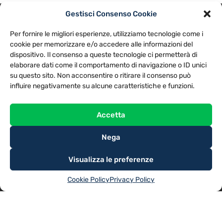
Gestisci Consenso Cookie
PRIVACY POLICY
COOKIE POLICY
Per fornire le migliori esperienze, utilizziamo tecnologie come i
NOTE LEGALI
CONTATTACI
PREFERENZE
cookie per memorizzare e/o accedere alle informazioni del
dispositivo. Il consenso a queste tecnologie ci permetterà di
elaborare dati come il comportamento di navigazione o ID unici
TV LIBERA S.P.A.
Via Monteleonese 95/21 – 51100 Pistoia (PT)
su questo sito. Non acconsentire o ritirare il consenso può
Tel. 0573.9136 / Fax 0573.913615
influire negativamente su alcune caratteristiche e funzioni.
Accetta
Nega
Visualizza le preferenze
Cookie Policy
Privacy Policy