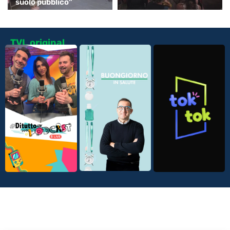
suolo pubblico”
TVL original