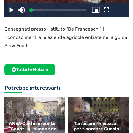
il
Caricato
:
Play
Disattiva
Picture-
Schermo
4.51%
l’audio
in-
intero
Picture
Consegnati presso l'istituto "De Franceschi" i
video
riconoscimenti alle aziende agricole entrate nella guida
Slow Food.
Tutte le Notizie
Potrebbe interessarti:
ANVA Confesercenti:
Tantissimi in piazza
“Sconti sul canone del
per ricordare Guccini