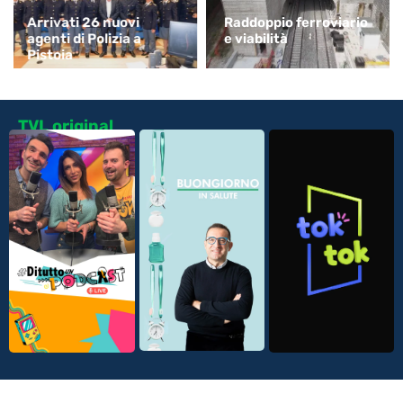
Arrivati 26 nuovi
Raddoppio ferroviario
agenti di Polizia a
e viabilità
Pistoia
TVL original