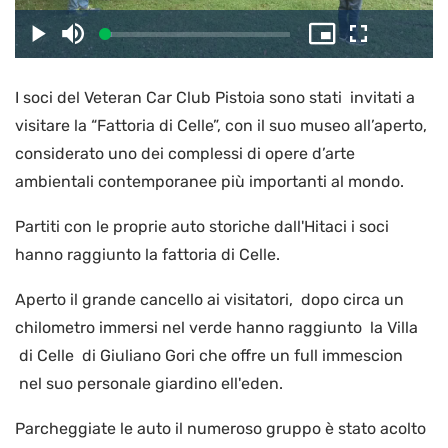
il
Caricato
:
Play
Disattiva
Picture-
Schermo
4.02%
l’audio
in-
intero
Picture
I soci del Veteran Car Club Pistoia sono stati invitati a
video
visitare la “Fattoria di Celle”, con il suo museo all’aperto,
considerato uno dei complessi di opere d’arte
ambientali contemporanee più importanti al mondo.
Partiti con le proprie auto storiche dall'Hitaci i soci
hanno raggiunto la fattoria di Celle.
Aperto il grande cancello ai visitatori, dopo circa un
chilometro immersi nel verde hanno raggiunto la Villa
di Celle di Giuliano Gori che offre un full immescion
nel suo personale giardino ell'eden.
Parcheggiate le auto il numeroso gruppo è stato acolto