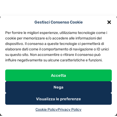
Gestisci Consenso Cookie
PRIVACY POLICY
COOKIE POLICY
Per fornire le migliori esperienze, utilizziamo tecnologie come i
NOTE LEGALI
CONTATTACI
PREFERENZE
cookie per memorizzare e/o accedere alle informazioni del
dispositivo. Il consenso a queste tecnologie ci permetterà di
elaborare dati come il comportamento di navigazione o ID unici
TV LIBERA S.P.A.
Via Monteleonese 95/21 – 51100 Pistoia (PT)
su questo sito. Non acconsentire o ritirare il consenso può
Tel. 0573.9136 / Fax 0573.913615
influire negativamente su alcune caratteristiche e funzioni.
Accetta
Nega
Visualizza le preferenze
Cookie Policy
Privacy Policy