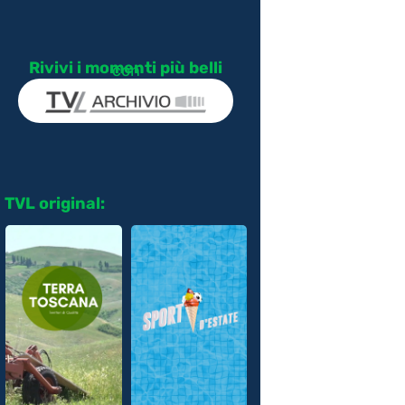
Rivivi i momenti più belli
con
TVL original: