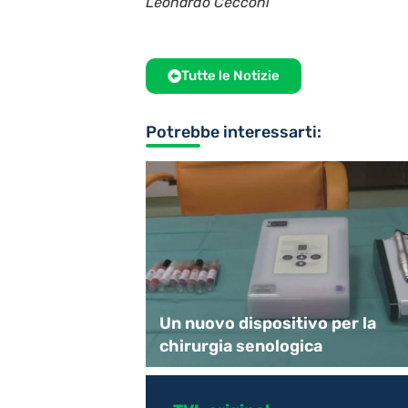
Leonardo Cecconi
Tutte le Notizie
Potrebbe interessarti:
peri e Sapori”
Un nuovo dispositivo per la
chirurgia senologica