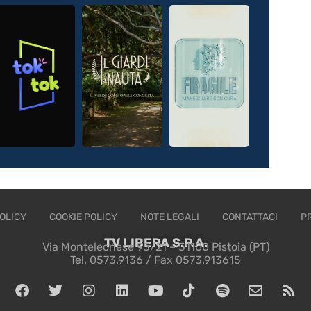
OLICY
COOKIE POLICY
NOTE LEGALI
CONTATTACI
P
TV LIBERA S.P.A.
Via Monteleonese 95/21 – 51100 Pistoia (PT)
Tel. 0573.9136 / Fax 0573.913615