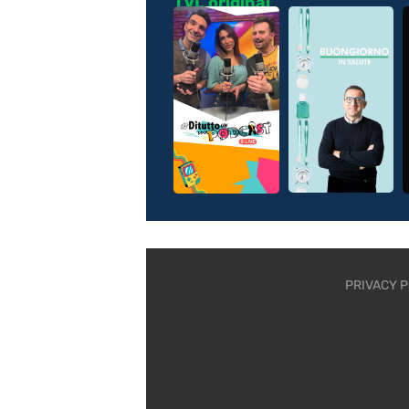
TVL original
PRIVACY P