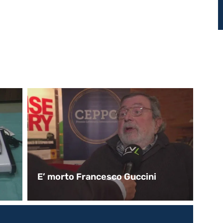
E’ morto Francesco Guccini
L’
po