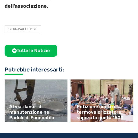
dell’associazione
.
SERRAVALLE P.SE
Tutte le Notizie
Potrebbe interessarti:
Al via i lavori di
Petizione contro
manutenzione nel
termovalorizzatore:
Padule di Fucecchio
superata quota 1500