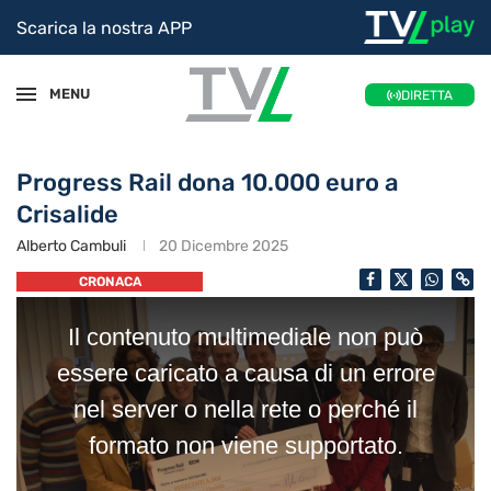
Scarica la nostra APP
MENU
DIRETTA
Progress Rail dona 10.000 euro a
Crisalide
Alberto Cambuli
20 Dicembre 2025
CRONACA
This
Il contenuto multimediale non può
is
a
essere caricato a causa di un errore
modal
nel server o nella rete o perché il
window.
formato non viene supportato.