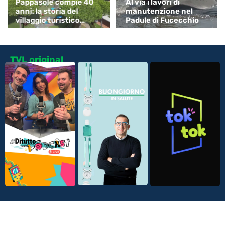
Pappasole compie 40
Al via i lavori di
anni: la storia del
manutenzione nel
villaggio turistico
Padule di Fucecchio
simbolo delle
vacanze...
TVL original