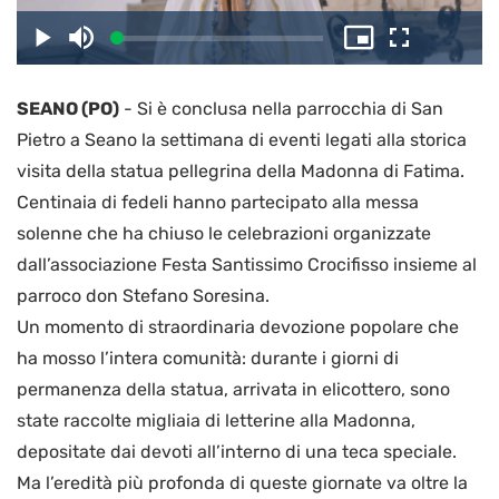
il
Caricato
:
Play
Disattiva
Picture-
Schermo
2.82%
l’audio
in-
intero
Picture
SEANO (PO)
-
Si è conclusa nella parrocchia di San
video
Pietro a Seano la settimana di eventi legati alla storica
visita della statua pellegrina della Madonna di Fatima.
Centinaia di fedeli hanno partecipato alla messa
solenne che ha chiuso le celebrazioni organizzate
dall’associazione Festa Santissimo Crocifisso insieme al
parroco don Stefano Soresina.
Un momento di straordinaria devozione popolare che
ha mosso l’intera comunità: durante i giorni di
permanenza della statua, arrivata in elicottero, sono
state raccolte migliaia di letterine alla Madonna,
depositate dai devoti all’interno di una teca speciale.
Ma l’eredità più profonda di queste giornate va oltre la