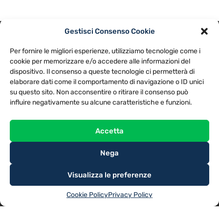
Gestisci Consenso Cookie
PRIVACY POLICY
COOKIE POLICY
Per fornire le migliori esperienze, utilizziamo tecnologie come i
NOTE LEGALI
CONTATTACI
PREFERENZE
cookie per memorizzare e/o accedere alle informazioni del
dispositivo. Il consenso a queste tecnologie ci permetterà di
elaborare dati come il comportamento di navigazione o ID unici
TV LIBERA S.P.A.
Via Monteleonese 95/21 – 51100 Pistoia (PT)
su questo sito. Non acconsentire o ritirare il consenso può
Tel. 0573.9136 / Fax 0573.913615
influire negativamente su alcune caratteristiche e funzioni.
Accetta
Nega
Visualizza le preferenze
Cookie Policy
Privacy Policy