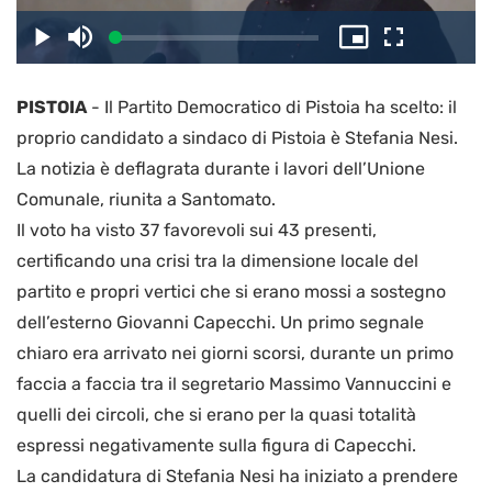
il
Caricato
:
Play
Disattiva
Picture-
Schermo
3.18%
l’audio
in-
intero
Picture
PISTOIA
-
Il Partito Democratico di Pistoia ha scelto: il
video
proprio candidato a sindaco di Pistoia è Stefania Nesi.
La notizia è deflagrata durante i lavori dell’Unione
Comunale, riunita a Santomato.
Il voto ha visto 37 favorevoli sui 43 presenti,
certificando una crisi tra la dimensione locale del
partito e propri vertici che si erano mossi a sostegno
dell’esterno Giovanni Capecchi. Un primo segnale
chiaro era arrivato nei giorni scorsi, durante un primo
faccia a faccia tra il segretario Massimo Vannuccini e
quelli dei circoli, che si erano per la quasi totalità
espressi negativamente sulla figura di Capecchi.
La candidatura di Stefania Nesi ha iniziato a prendere