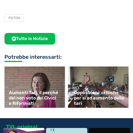
PISTOIA
Tutte le Notizie
Potrebbe interessarti:
Aumenti Tari, il perché
Opposizioni: critiche
del non voto dei Civici
per si ad aumento della
e Riformisti
tari
TVL original