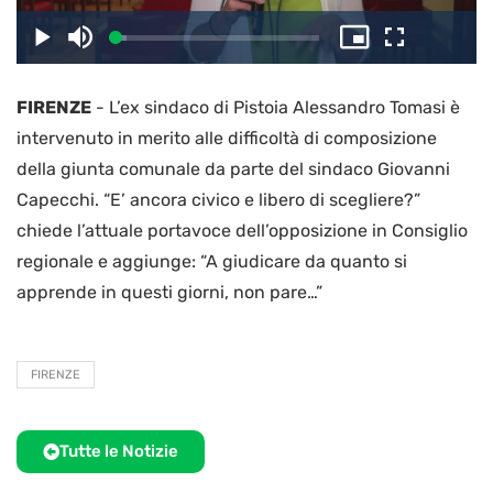
il
Caricato
:
Play
Disattiva
Picture-
Schermo
5.37%
l’audio
in-
intero
Picture
FIRENZE
-
L’ex sindaco di Pistoia Alessandro Tomasi è
video
intervenuto in merito alle difficoltà di composizione
della giunta comunale da parte del sindaco Giovanni
Capecchi. “E’ ancora civico e libero di scegliere?”
chiede l’attuale portavoce dell’opposizione in Consiglio
regionale e aggiunge: “A giudicare da quanto si
apprende in questi giorni, non pare…”
FIRENZE
Tutte le Notizie