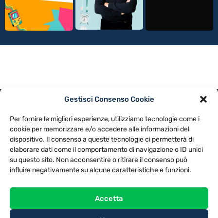
Gestisci Consenso Cookie
PRIVACY POLICY
COOKIE POLICY
Per fornire le migliori esperienze, utilizziamo tecnologie come i
NOTE LEGALI
CONTATTACI
PREFERENZE
cookie per memorizzare e/o accedere alle informazioni del
dispositivo. Il consenso a queste tecnologie ci permetterà di
elaborare dati come il comportamento di navigazione o ID unici
TV LIBERA S.P.A.
Via Monteleonese 95/21 – 51100 Pistoia (PT)
su questo sito. Non acconsentire o ritirare il consenso può
Tel. 0573.9136 / Fax 0573.913615
influire negativamente su alcune caratteristiche e funzioni.
Accetta