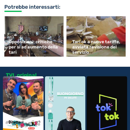
Potrebbe interessarti:
Opposizioni: critiche
Tari ok a nuove tariffe,
per si ad aumento della
avviata revisione del
tari
servizio
TVL original