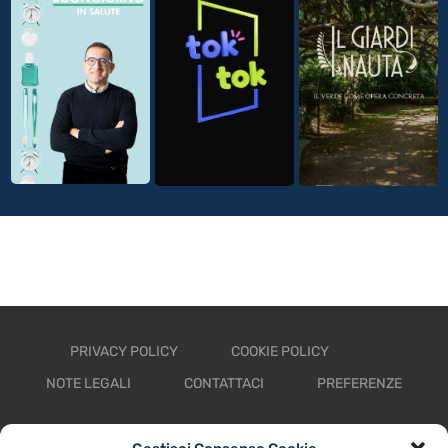
PRIVACY POLICY
COOKIE POLICY
NOTE LEGALI
CONTATTACI
PREFERENZE
TV LIBERA S.P.A.
Via Monteleonese 95/21 – 51100 Pistoia (PT)